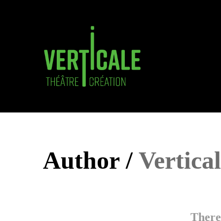
Author /
Vertica
There