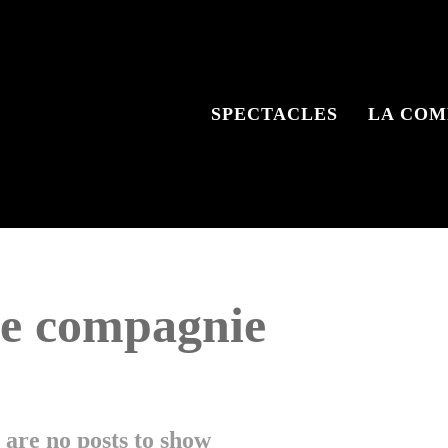
SPECTACLES
LA COM
le compagnie
 are no posts to show